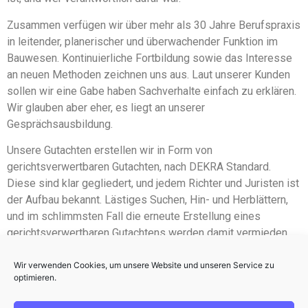
Zusammen verfügen wir über mehr als 30 Jahre Berufspraxis
in leitender, planerischer und überwachender Funktion im
Bauwesen. Kontinuierliche Fortbildung sowie das Interesse
an neuen Methoden zeichnen uns aus. Laut unserer Kunden
sollen wir eine Gabe haben Sachverhalte einfach zu erklären.
Wir glauben aber eher, es liegt an unserer
Gesprächsausbildung.
Unsere Gutachten erstellen wir in Form von
gerichtsverwertbaren Gutachten, nach DEKRA Standard.
Diese sind klar gegliedert, und jedem Richter und Juristen ist
der Aufbau bekannt. Lästiges Suchen, Hin- und Herblättern,
und im schlimmsten Fall die erneute Erstellung eines
gerichtsverwertbaren Gutachtens werden damit vermieden.
Wir verstehen uns als Team, und arbeiten oft und gerne als
Wir verwenden Cookies, um unsere Website und unseren Service zu
Team. Zudem kennen wir die Grenzen unseres Fachwissens,
optimieren.
und binden im Bedarfsfall Kollegen anderer Fachdisziplinen