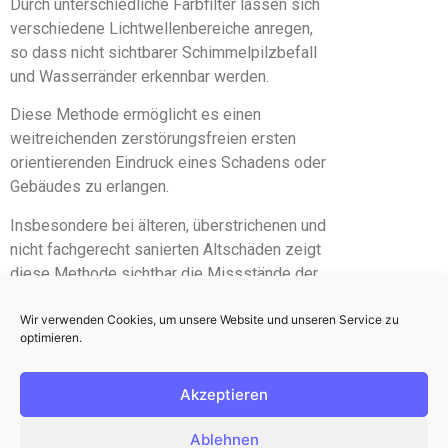
Durch unterschiedliche Farbfilter lassen sich
verschiedene Lichtwellenbereiche anregen,
so dass nicht sichtbarer Schimmelpilzbefall
und Wasserränder erkennbar werden.
Diese Methode ermöglicht es einen
weitreichenden zerstörungsfreien ersten
orientierenden Eindruck eines Schadens oder
Gebäudes zu erlangen.
Insbesondere bei älteren, überstrichenen und
nicht fachgerecht sanierten Altschäden zeigt
diese Methode sichtbar die Missstände der
Räumlichkeiten.
Wir verwenden Cookies, um unsere Website und unseren Service zu
Zudem ermöglicht dies Methode eine
optimieren.
gezielte Probennahme für weitere
Untersuchungen.
Akzeptieren
Ablehnen